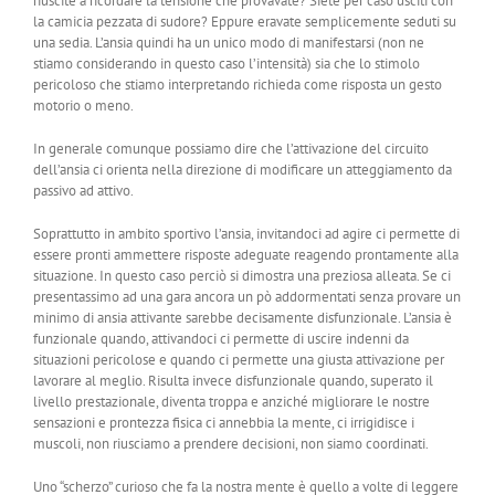
riuscite a ricordare la tensione che provavate? Siete per caso usciti con
la camicia pezzata di sudore? Eppure eravate semplicemente seduti su
una sedia. L’ansia quindi ha un unico modo di manifestarsi (non ne
stiamo considerando in questo caso l’intensità) sia che lo stimolo
pericoloso che stiamo interpretando richieda come risposta un gesto
motorio o meno.
In generale comunque possiamo dire che l’attivazione del circuito
dell’ansia ci orienta nella direzione di modificare un atteggiamento da
passivo ad attivo.
Soprattutto in ambito sportivo l’ansia, invitandoci ad agire ci permette di
essere pronti ammettere risposte adeguate reagendo prontamente alla
situazione. In questo caso perciò si dimostra una preziosa alleata. Se ci
presentassimo ad una gara ancora un pò addormentati senza provare un
minimo di ansia attivante sarebbe decisamente disfunzionale. L’ansia è
funzionale quando, attivandoci ci permette di uscire indenni da
situazioni pericolose e quando ci permette una giusta attivazione per
lavorare al meglio. Risulta invece disfunzionale quando, superato il
livello prestazionale, diventa troppa e anziché migliorare le nostre
sensazioni e prontezza fisica ci annebbia la mente, ci irrigidisce i
muscoli, non riusciamo a prendere decisioni, non siamo coordinati.
Uno “scherzo” curioso che fa la nostra mente è quello a volte di leggere