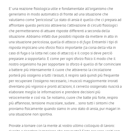
E’ una reazione fisiologica utile e fondamentale all’organismo che
generiamo in modo automatico di fronte ad una situazione che
valutiamo come “pericolosa”. Lo stato di ansia è quello che ci prepara ad
affrontare questo pericolo attraverso l’attivazione di circuiti fisiologici
che permetteranno di attuare risposte differenti a seconda della
situazione. Abbiamo infatti due possibili risposte da mettere in atto in
una situazione pericolosa, quella di
attacco
o di
fuga
. Entrambi i tipi di
risposta implicano uno sforzo fisico importante (la corsa della vita in
caso di fuga o la lotta nel caso di attacco) e il corpo si deve perciò
preparare a sopportarlo. E come per ogni sforzo fisico il modo che il
nostro organismo ha per sopportare lo sforzo è quello di far cominciare
a battere più intensamente il cuore che attraverso la circolazione
porterà più ossigeno a tutti i tessuti, il respiro sarà quindi più frequente
per recuperare l’ossigeno necessario, i muscoli maggiormente irrorati
diventano più vigorosi e pronti all’azioni, il cervello ossigenato riuscirà a
elaborare meglio le informazioni e prendere decisioni più
velocemente e così via. Se notiamo, cuore che batte più forte, respiro
più affannoso, tensione muscolare, sudare… sono tutti i sintomi che
proviamo fisicamente quando siamo in uno stato di ansia, pur magari in
una situazione non sportiva.
Provate a tornare con la mente al vostro ultimo colloquio di lavoro: