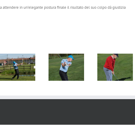
a attendere in un’elegante postura finale il risultato del suo colpo dà giustizia
Come imparare
Lo swing 
Il Take-Away
lo swing
cerchio