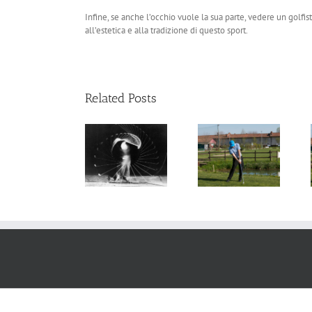
Infine, se anche l’occhio vuole la sua parte, vedere un golfist
all’estetica e alla tradizione di questo sport.
Related Posts
Lo swing nel
I 5 fattori
Problemi di
cerchio
fondamentali
distanza
Copyright ©
2026 Stefano Ricchiuti - P. IVA 09838490010