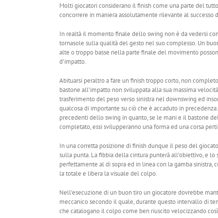
Molti giocatori considerano il finish come una parte del tutt
concorrere in maniera assolutamente rilevante al successo d
In realtà il momento finale dello swing non è da vedersi com
tornasole sulla qualità del gesto nel suo complesso. Un buon
alte o troppo basse nella parte finale del movimento possono 
d’impatto.
Abituarsi peraltro a fare un finish troppo corto, non completo
bastone all’impatto non sviluppata alla sua massima velocità
trasferimento del peso verso sinistra nel downswing ed ins
qualcosa di importante su ciò che è accaduto in precedenza. Ma
precedenti dello swing in quanto, se le mani e il bastone de
completato, essi svilupperanno una forma ed una corsa pertin
In una corretta posizione di finish dunque il peso del giocat
sulla punta. La fibbia della cintura punterà all’obiettivo, e lo
perfettamente al di sopra ed in linea con la gamba sinistra, 
la totale e libera la visuale del colpo.
Nell’esecuzione di un buon tiro un giocatore dovrebbe mantene
meccanico secondo il quale, durante questo intervallo di tem
che catalogano il colpo come ben riuscito velocizzando cos