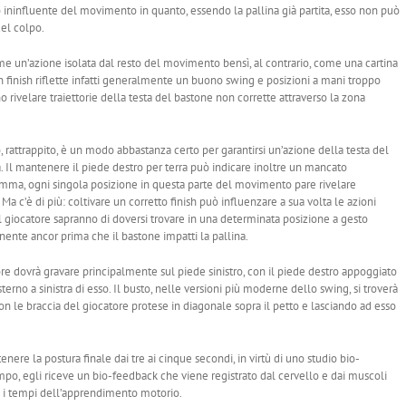
o ininfluente del movimento in quanto, essendo la pallina già partita, esso non può
el colpo.
e un’azione isolata dal resto del movimento bensì, al contrario, come una cartina
 finish riflette infatti generalmente un buono swing e posizioni a mani troppo
rivelare traiettorie della testa del bastone non corrette attraverso la zona
, rattrappito, è un modo abbastanza certo per garantirsi un’azione della testa del
. Il mantenere il piede destro per terra può indicare inoltre un mancato
omma, ogni singola posizione in questa parte del movimento pare rivelare
 c’è di più: coltivare un corretto finish può influenzare a sua volta le azioni
l giocatore sapranno di doversi trovare in una determinata posizione a gesto
ente ancor prima che il bastone impatti la pallina.
ore dovrà gravare principalmente sul piede sinistro, con il piede destro appoggiato
 sterno a sinistra di esso. Il busto, nelle versioni più moderne dello swing, si troverà
con le braccia del giocatore protese in diagonale sopra il petto e lasciando ad esso
re la postura finale dai tre ai cinque secondi, in virtù di uno studio bio-
po, egli riceve un bio-feedback che viene registrato dal cervello e dai muscoli
ì i tempi dell’apprendimento motorio.