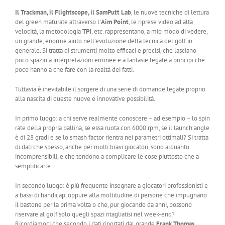
Il Trackman, il Flightscope, il SamPutt Lab
, le nuove tecniche di lettura
del green maturate attraverso l’
Aim Point
, le riprese video ad alta
velocità, la metodologia
TPI
, etc. rappresentano, a mio modo di vedere,
un grande, enorme aiuto nell’evoluzione della tecnica del golf in
generale. Si tratta di strumenti molto efficaci e precisi, che lasciano
poco spazio a interpretazioni erronee e a fantasie legate a principi che
poco hanno a che fare con la realtà dei fatti.
Tuttavia è inevitabile il sorgere di una serie di domande legate proprio
alla nascita di queste nuove e innovative possibilità.
In primo luogo: a chi serve realmente conoscere – ad esempio – lo spin
rate della propria pallina, se essa ruota con 6000 rpm, se il launch angle
è di 28 gradi e se lo smash factor rientra nei parametri ottimali? Si tratta
di dati che spesso, anche per molti bravi giocatori, sono alquanto
incomprensibili, e che tendono a complicare le cose piuttosto che a
semplificarle.
In secondo luogo: è più frequente insegnare a giocatori professionisti e
a bassi di handicap, oppure alla moltitudine di persone che impugnano
il bastone per la prima volta o che, pur giocando da anni, possono
riservare al golf solo quegli spazi ritagliatisi nel week-end?
Ricordiamoci che secondo i dati riportati dal grande
Frank Thomas