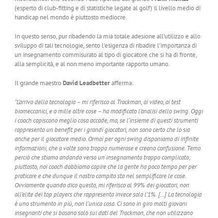
(esperto di club-fitting e di statistiche legate al golf) il livello medio di
handicap nel mondo è piuttosto mediocre.
In questo senso, pur ribadendo la mia totale adesione all’utilizzo e allo
sviluppo di tali tecnologie, sento l’esigenza di ribadire l’importanza di
un insegnamento commisurato al tipo di giocatore che si ha di fronte,
alla semplicità, e al non meno importante rapporto umano.
Il grande maestro
David Leadbetter
afferma:
“L’arrivo della tecnologia – mi riferisco al Trackman, ai video, ai test
biomeccanici, e a mille altre cose – ha modificato l’analisi dello swing. Oggi
i coach capiscono meglio cosa accade, ma, se l’insieme di questi strumenti
rappresenta un benefit per i grandi giocatori, non sono certo che lo sia
anche per il giocatore medio. Ormai per ogni swing disponiamo di infinite
informazioni, che a volte sono troppo numerose e creano confusione. Temo
perciò che stiamo andando verso un insegnamento troppo complicato;
piuttosto, noi coach dobbiamo capire che la gente ha poco tempo per per
praticare e che dunque il nostro compito sta nel semplificare le cose.
Ovviamente quando dico questo, mi riferisco al 99% dei giocatori, non
all’elite dei top players che rappresenta invece solo l’1%. […] La tecnologia
è uno strumento in più, non l’unica cosa. Ci sono in giro molti giovani
insegnanti che si basano solo sui dati del Trackman, che non utilizzano