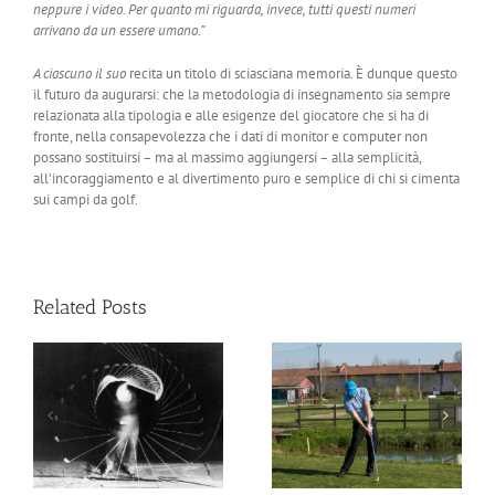
neppure i video. Per quanto mi riguarda, invece, tutti questi numeri
arrivano da un essere umano.”
A ciascuno il suo
recita un titolo di sciasciana memoria. È dunque questo
il futuro da augurarsi: che la metodologia di insegnamento sia sempre
relazionata alla tipologia e alle esigenze del giocatore che si ha di
fronte, nella consapevolezza che i dati di monitor e computer non
possano sostituirsi – ma al massimo aggiungersi – alla semplicità,
all’incoraggiamento e al divertimento puro e semplice di chi si cimenta
sui campi da golf.
Related Posts
o
I 5 fattori fondamentali
Problemi di distanza