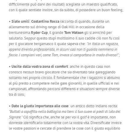
difficilmente può darvi dei risultati) scegliete un maestro qualificato,
con il quale sentiate inoltre, sin da subito, di possedere un buon feeling;
•
Siate umili
:
Costantino Rocca
racconta di quando, durante un
allenamento sul driving range di Oak Hill in occasione della
trentunesima
Ryder Cup
, il grande
Tom Watson
gli si avvicinò per
salutarlo. Seppur questo stupì moltissimo il suo caddie ciò non fu così
per il giocatore bergamasco il quale sapeva che:
“In Italia un ragazzo,
appena diventa professionista, in alcuni casi non ti guarda nemmeno in
faccia. I campioni veri, come Tom, invece si comportano in modo diverso!”;
•
Uscite dalla vostra zona di comfort
: anche in questo caso non
conosco nessun bravo giocatore che sia diventato tale gareggiando
soltanto nel proprio circolo. È fondamentale che i ragazzini si abituino
al più presto a competere nelle gare giovanili, in quelle ufficiali e nei
campionati, affrontando percorsi differenti e situazioni sempre diverse
tra di loro;
•
Date la giusta importanza alle cose
: un antico detto indiano recita:
“Buttati a capofitto nella battaglia ma tieni il tuo cuore ai piedi di loto del
Signore.”
Ciò significa che, anche se per voi il golf è importante, non
dovreste identificarlo totalmente con la vostra vita. Diversificate invece
le vostre passioni e cercate di prendere le cose con il giusto equilibrio