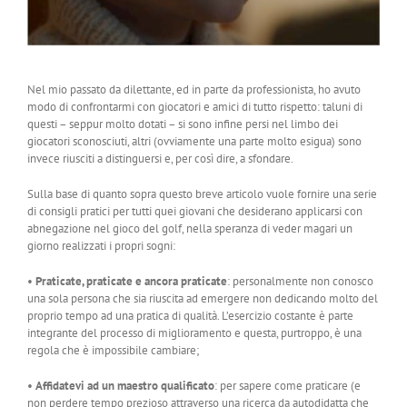
Nel mio passato da dilettante, ed in parte da professionista, ho avuto
modo di confrontarmi con giocatori e amici di tutto rispetto: taluni di
questi – seppur molto dotati – si sono infine persi nel limbo dei
giocatori sconosciuti, altri (ovviamente una parte molto esigua) sono
invece riusciti a distinguersi e, per così dire, a sfondare.
Sulla base di quanto sopra questo breve articolo vuole fornire una serie
di consigli pratici per tutti quei giovani che desiderano applicarsi con
abnegazione nel gioco del golf, nella speranza di veder magari un
giorno realizzati i propri sogni:
•
Praticate, praticate e ancora praticate
: personalmente non conosco
una sola persona che sia riuscita ad emergere non dedicando molto del
proprio tempo ad una pratica di qualità. L’esercizio costante è parte
integrante del processo di miglioramento e questa, purtroppo, è una
regola che è impossibile cambiare;
•
Affidatevi ad un maestro qualificato
: per sapere come praticare (e
non perdere tempo prezioso attraverso una ricerca da autodidatta che