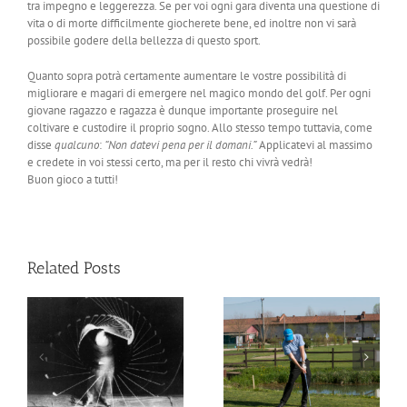
tra impegno e leggerezza. Se per voi ogni gara diventa una questione di
vita o di morte difficilmente giocherete bene, ed inoltre non vi sarà
possibile godere della bellezza di questo sport.
Quanto sopra potrà certamente aumentare le vostre possibilità di
migliorare e magari di emergere nel magico mondo del golf. Per ogni
giovane ragazzo e ragazza è dunque importante proseguire nel
coltivare e custodire il proprio sogno. Allo stesso tempo tuttavia, come
disse
qualcuno
:
“Non datevi pena per il domani.”
Applicatevi al massimo
e credete in voi stessi certo, ma per il resto chi vivrà vedrà!
Buon gioco a tutti!
Related Posts
o
I 5 fattori fondamentali
Problemi di distanza